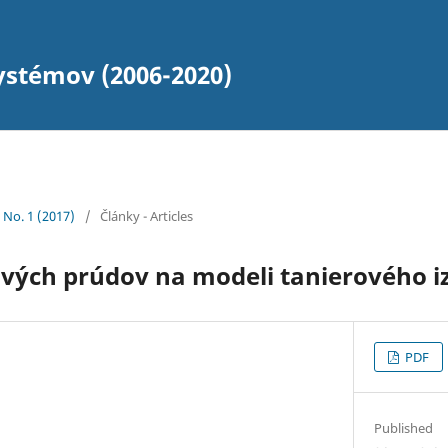
ystémov (2006-2020)
2 No. 1 (2017)
/
Články - Articles
vých prúdov na modeli tanierového i
PDF
Published