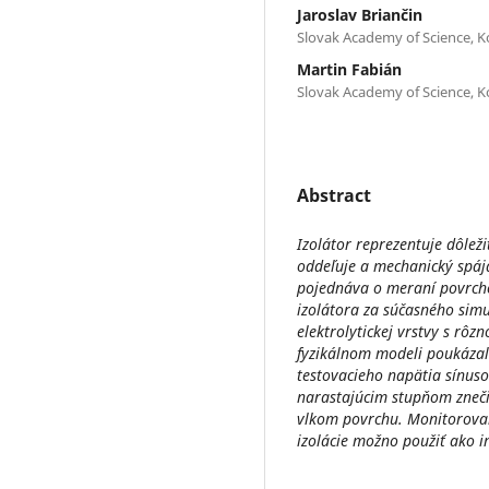
Jaroslav Briančin
Slovak Academy of Science, K
Martin Fabián
Slovak Academy of Science, K
Abstract
Izolátor reprezentuje dôleži
oddeľuje a mechanický spáj
pojednáva o meraní povrch
izolátora za súčasného simu
elektrolytickej vrstvy s rô
fyzikálnom modeli poukázali
testovacieho napätia sínuso
narastajúcim stupňom zneči
vlkom povrchu. Monitorovan
izolácie možno použiť ako in