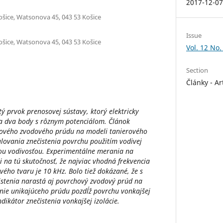
2017-12-0
ošice, Watsonova 45, 043 53 Košice
Issue
ošice, Watsonova 45, 043 53 Košice
Vol. 12 No.
Section
Články - Ar
tý prvok prenosovej sústavy, ktorý elektricky
a dva body s rôznym potenciálom. Článok
ového zvodového prúdu na modeli tanierového
lovania znečistenia povrchu použitím vodivej
znou vodivosťou. Experimentálne merania na
 na tú skutočnosť, že najviac vhodná frekvencia
vého tvaru je 10 kHz. Bolo tiež dokázané, že s
stenia narastá aj povrchový zvodový prúd na
ie unikajúceho prúdu pozdĺž povrchu vonkajšej
dikátor znečistenia vonkajšej izolácie.