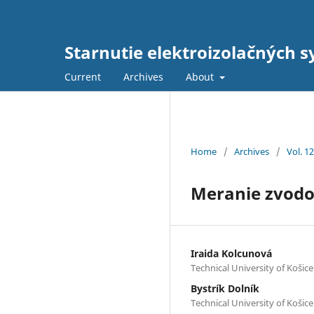
Starnutie elektroizolačných s
Current
Archives
About
Home
/
Archives
/
Vol. 1
Meranie zvodo
Iraida Kolcunová
Technical University of Košice
Bystrík Dolník
Technical University of Košice