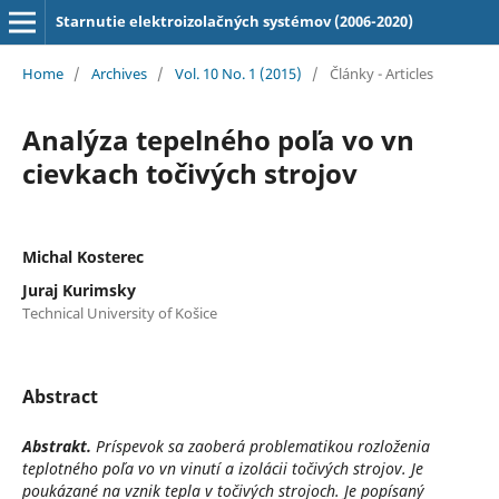
Starnutie elektroizolačných systémov (2006-2020)
Home
/
Archives
/
Vol. 10 No. 1 (2015)
/
Články - Articles
Analýza tepelného poľa vo vn
cievkach točivých strojov
Michal Kosterec
Juraj Kurimsky
Technical University of Košice
Abstract
Abstrakt.
Príspevok sa zaoberá problematikou rozloženia
teplotného poľa vo vn vinutí a izolácii točivých strojov.
J
e
poukázané na vznik tepla
v
točivých strojoch. Je popísaný