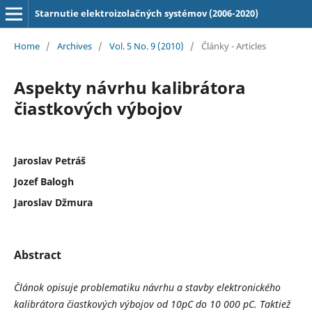
Starnutie elektroizolačných systémov (2006-2020)
Home
/
Archives
/
Vol. 5 No. 9 (2010)
/
Články - Articles
Aspekty návrhu kalibrátora
čiastkových výbojov
Jaroslav Petráš
Jozef Balogh
Jaroslav Džmura
Abstract
Článok opisuje problematiku návrhu a stavby elektronického
kalibrátora čiastkových výbojov od 10pC do 10 000 pC. Taktiež