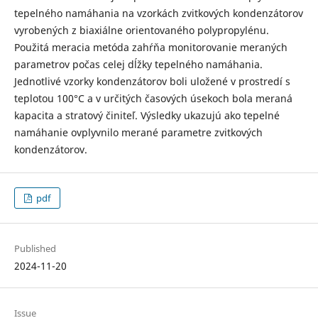
tepelného namáhania na vzorkách zvitkových kondenzátorov
vyrobených z biaxiálne orientovaného polypropylénu.
Použitá meracia metóda zahŕňa monitorovanie meraných
parametrov počas celej dĺžky tepelného namáhania.
Jednotlivé vzorky kondenzátorov boli uložené v prostredí s
teplotou 100°C a v určitých časových úsekoch bola meraná
kapacita a stratový činiteľ. Výsledky ukazujú ako tepelné
namáhanie ovplyvnilo merané parametre zvitkových
kondenzátorov.
pdf
Published
2024-11-20
Issue