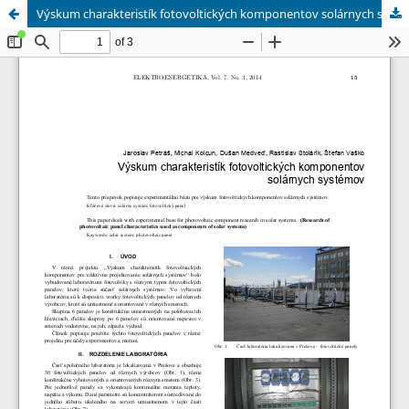
Výskum charakteristík fotovoltických komponentov solárnych systémov