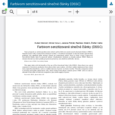
Farbivom senzitizované slnečné články (DSSC)