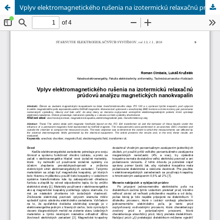
Vplyv elektromagnetického rušenia na izotermickú relaxačnú prúdovú analýzu magnetických nanokvapalín