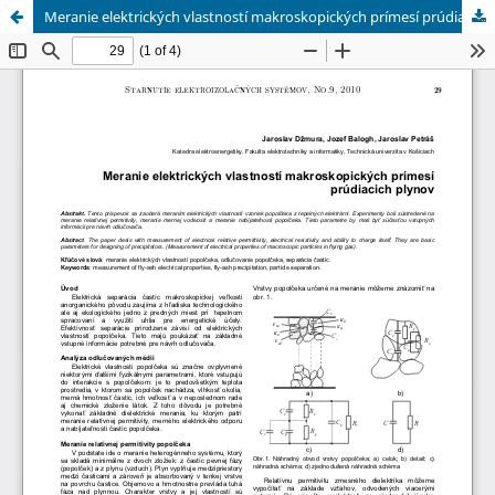
Meranie elektrických vlastností makroskopických prímesí prúdiacich plynov