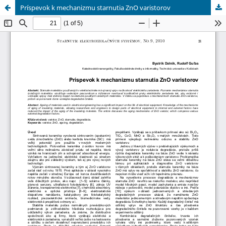
Príspevok k mechanizmu starnutia ZnO varistorov